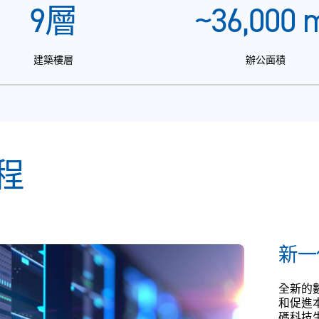
9
層
~
36,000
m
建築樓層
辦公面積
程
新一
全新的
和促進
碼科技