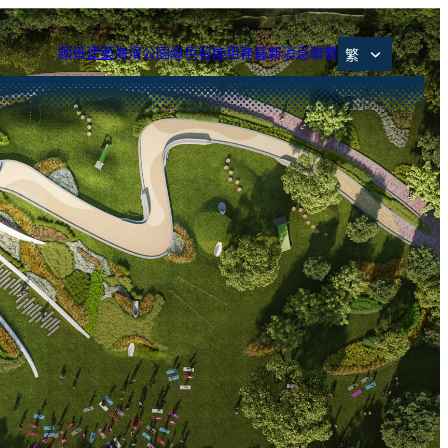
願景
建築
海濱公園
綠色智能
租務
最新消息
聯繫
使命
設計理念
海濱公園
可持續發展承諾
辦公室
環境保護措施
聯絡我們
項目概述
建築參數
生物多樣性
智能辦公室
虛擬導覽
最新通告
位置
核心團隊
數碼科技基礎設施
智能化設施
獎項及認證
零售
交通
項目時間表
數碼科技空間
數據服務平台
多功能會議廳
租戶禮遇及Arcade設施
零售與餐飲
租務手册
智能停車