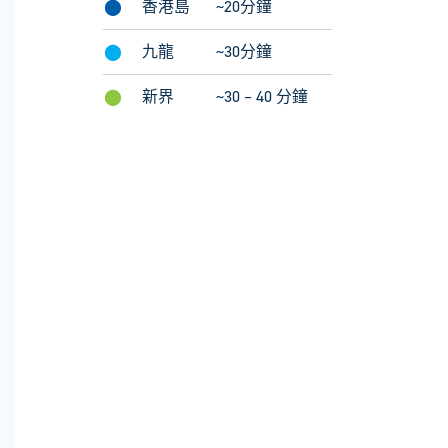
⬤
⬤
⬤
69X/69/69A
香港島
107P
~20分鐘
往紅磡
往銅鑼灣/
鰂魚涌/
黃竹坑
⬤
⬤
九龍
970
~30分鐘
往旺角/蘇屋
⬤
58
往堅尼地城
⬤
⬤
新界
30X
~30 – 40 分鐘
往中環/金鐘
⬤
10/10P
往銅鑼灣
⬤
33X
往西灣河
⬤
42C / 73
往北角/赤柱