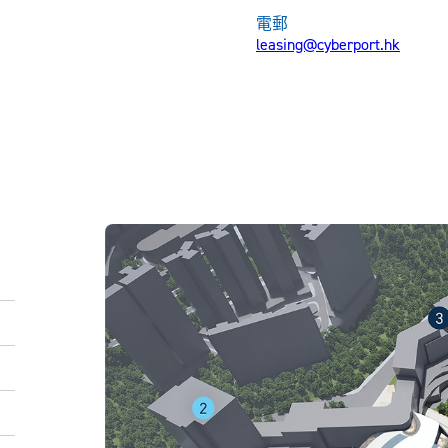
電郵
leasing@cyberport.hk