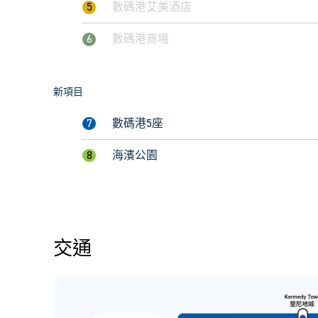
5
數碼港艾美酒店
6
數碼港商場
新項目
7
數碼港5座
8
海濱公園
交通