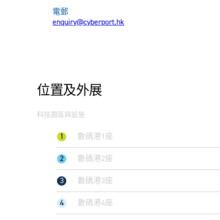
電郵
enquiry@cyberport.hk
位置及外展
科技園區與設施
1
數碼港1座
2
數碼港2座
3
數碼港3座
4
數碼港4座