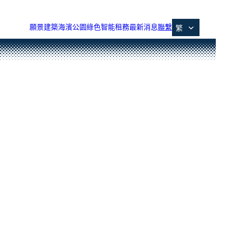
願景
建築
海濱公園
綠色智能
租務
最新消息
聯繫
使命
設計理念
海濱公園
可持續發展承諾
辦公室
環境保護措施
聯絡我們
項目概述
建築參數
生物多樣性
智能辦公室
虛擬導覽
最新通告
位置
核心團隊
數碼科技基礎設施
智能化設施
獎項及認證
零售
交通
項目時間表
數碼科技空間
數據服務平台
多功能會議廳
租戶禮遇及Arcade設施
零售與餐飲
租務手册
智能停車